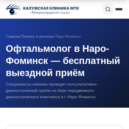
Главная
/
Приёмы в регионах
/
Наро-Фоминск
Офтальмолог в Наро-
Фоминск — бесплатный
выездной приём
Специалисты клиники проводят консультативно-
диагностический приём на базе передвижного
диагностического комплекса в г. Наро-Фоминск.