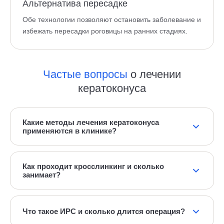
Альтернатива пересадке
Обе технологии позволяют остановить заболевание и
избежать пересадки роговицы на ранних стадиях.
Частые вопросы
о лечении
кератоконуса
Какие методы лечения кератоконуса
применяются в клинике?
В клинике МТК применяются технологии
кросслинкинга роговицы и имплантации
Как проходит кросслинкинг и сколько
занимает?
интрастромальных роговичных сегментов (ИРС).
Технологии могут использоваться сочетанно или
Кросслинкинг проводится амбулаторно под местной
подбирается определённая в зависимости от случая.
капельной анестезией и занимает около полутора
Что такое ИРС и сколько длится операция?
часов. Метод основан на воздействии ультрафиолета