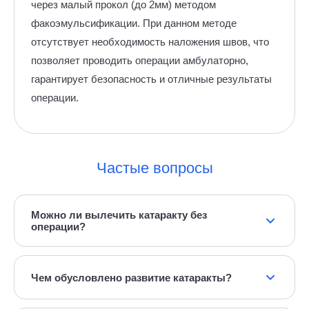
через малый прокол (до 2мм) методом
факоэмульсификации. При данном методе
отсутствует необходимость наложения швов, что
позволяет проводить операции амбулаторно,
гарантирует безопасность и отличные результаты
операции.
Частые вопросы
Можно ли вылечить катаракту без
операции?
Нет, лекарств для восстановления прозрачности
хрусталика не существует. Единственный метод —
Чем обусловлено развитие катаракты?
хирургическая замена хрусталика на искусственный.
Изменения химического состава хрусталика