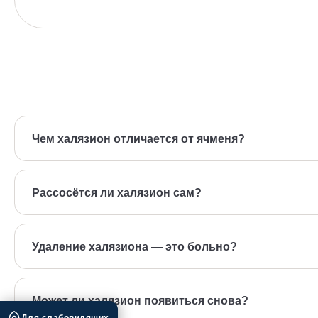
Чем халязион отличается от ячменя?
Ячмень — острое гнойное воспаление, которое быстро возни
разным лечением.
Рассосётся ли халязион сам?
На раннем этапе иногда да — с помощью компрессов и масс
Удаление халязиона — это больно?
Нет. Это небольшая амбулаторная процедура под местной ан
Может ли халязион появиться снова?