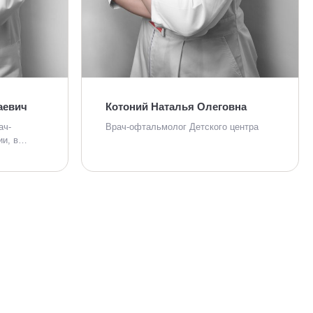
аевич
Котоний Наталья Олеговна
ач-
Врач-офтальмолог Детского центра
ии, в…