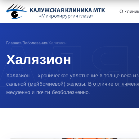
О клини
Главная
/
Заболевания
/
Халязион
Халязион
Халязион — хроническое уплотнение в толще века из
сальной (мейбомиевой) железы. В отличие от ячменя
медленно и почти безболезненно.