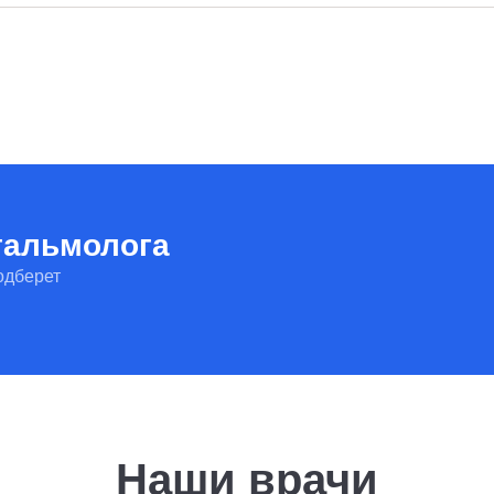
ть риск рецидива, врач лечит сопутствующий блефарит и даёт реко
тальмолога
одберет
Наши врачи