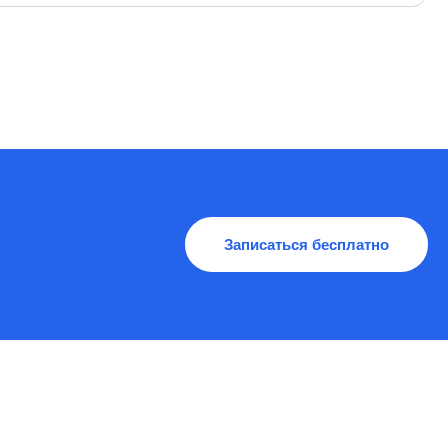
мендации по гигиене век.
Записаться бесплатно