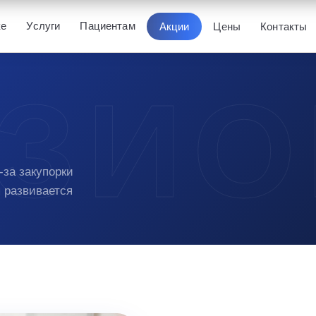
ке
Услуги
Пациентам
Акции
Цены
Контакты
-за закупорки
 развивается