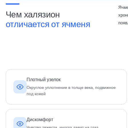
Ячме
Чем халязион
хрон
отличается от ячменя
появ
Плотный узелок
Округлое уплотнение в толще века, подвижное
под кожей
Дискомфорт
Чувство тяжести, иногда давит на глаз