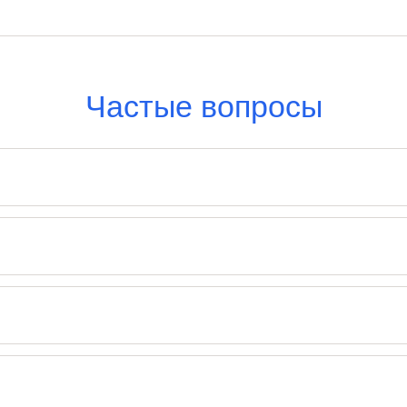
Частые вопросы
кает и болит. Халязион — хроническое плотное уплотнение, растёт
ажа века по назначению врача. Сформированный плотный узелок с
естезией, занимает несколько минут. Веко восстанавливается быс